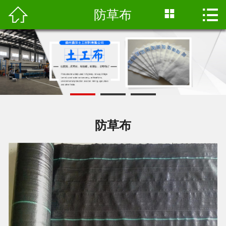



防草布
首页

产品中心
新闻资讯
工程案例
厂区设备
防草布
公司简介
联系我们